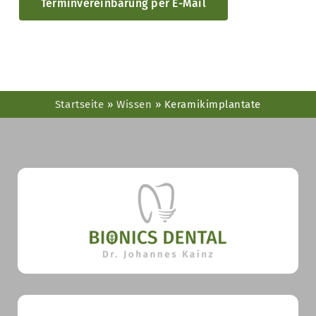
Terminvereinbarung per E-Mail
Startseite
»
Wissen
»
Keramikimplantate